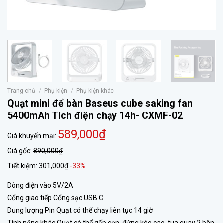
Trang chủ
/
Phụ kiện
/
Phụ kiện khác
Quạt mini để bàn Baseus cube saking fan
5400mAh Tích điện chạy 14h- CXMF-02
589,000₫
Giá khuyến mại:
Giá gốc:
890,000₫
Tiết kiệm:
301,000₫
-33%
Dòng điện vào 5V/2A
Cổng giao tiếp Cổng sạc USB C
Dung lượng Pin Quạt có thể chạy liên tục 14 giờ
Tính năng khác Quạt có thể gấp gọn, đứng kéo cao, tua quay 2 bên