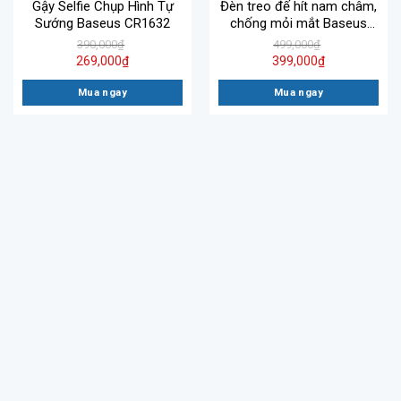
Gậy Selfie Chụp Hình Tự
Đèn treo đế hít nam châm,
Sướng Baseus CR1632
chống mỏi mắt Baseus
Magnetic Stepless Dimming
390,000
₫
499,000
₫
269,000
₫
399,000
₫
Mua ngay
Mua ngay