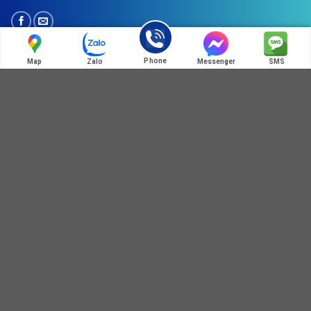
Phone
Map
Zalo
Messenger
SMS
HOT LINE:MÃ QR ZALO
ĐỊA CHỈ BÁN HÀNG
Địa chỉ : Số 3B1/274 Trương Định, Hoàng Mai, Hà Nội