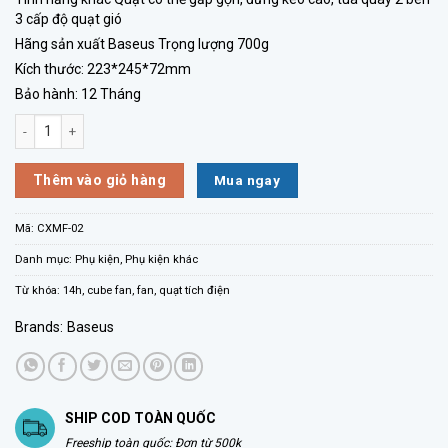
3 cấp độ quạt gió
Hãng sản xuất Baseus Trọng lượng 700g
Kích thước: 223*245*72mm
Bảo hành: 12 Tháng
Quạt mini để bàn Baseus cube saking fan 5400mAh Tích điện chạy 14h- 
Mua ngay
Thêm vào giỏ hàng
Mã:
CXMF-02
Danh mục:
Phụ kiện
,
Phụ kiện khác
Từ khóa:
14h
,
cube fan
,
fan
,
quạt tích điện
Brands:
Baseus
SHIP COD TOÀN QUỐC
Freeship toàn quốc: Đơn từ 500k