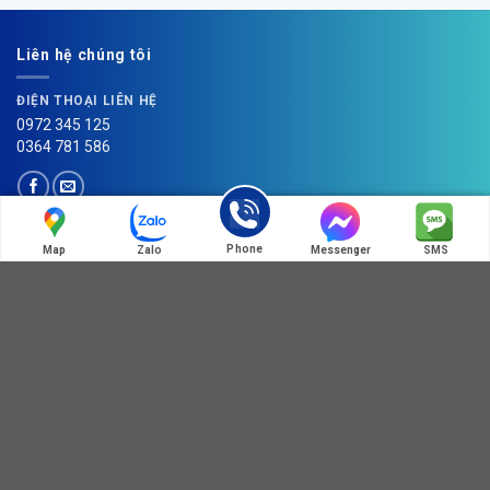
Liên hệ chúng tôi
ĐIỆN THOẠI LIÊN HỆ
0972 345 125
0364 781 586
Phone
Map
Zalo
Messenger
SMS
HOT LINE:MÃ QR ZALO