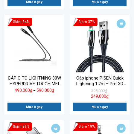
Mua ngay
Mua ngay
Giảm 34%
Giảm 37%
CÁP C TO LIGHTNING 30W
Cáp iphone PISEN Quick
HYPERDRIVE TOUGH MFI
Lightning 1.2m – Pro XD
IPHONE/IPAD HD-CLB513
Series XD-AL01-1200
490,000
₫
590,000
₫
–
395,000
₫
249,000
₫
Mua ngay
Mua ngay
Giảm 39%
Giảm 19%