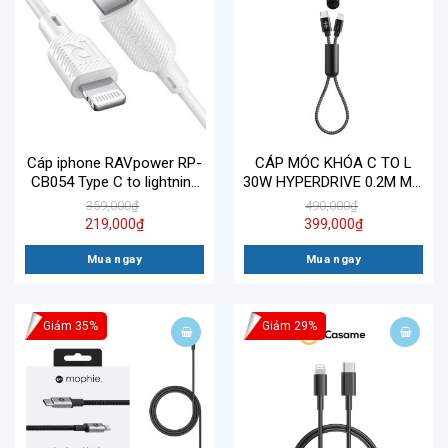
Cáp iphone RAVpower RP-
CÁP MÓC KHÓA C TO L
CB054 Type C to lightning
30W HYPERDRIVE 0.2M MFI
(MFI)
IPHONE/IPAD HD-CLM302
359,000
₫
490,000
₫
219,000
₫
399,000
₫
Mua ngay
Mua ngay
Giảm 35%
Giảm 29%