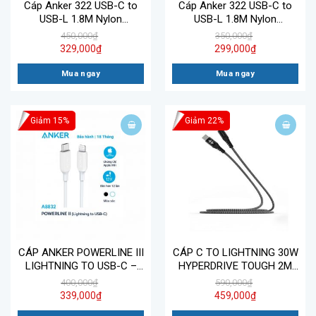
Cáp Anker 322 USB-C to
Cáp Anker 322 USB-C to
USB-L 1.8M Nylon
USB-L 1.8M Nylon
A81B6H21
A81B6H21
450,000
₫
350,000
₫
329,000
₫
299,000
₫
Mua ngay
Mua ngay
Giảm 15%
Giảm 22%
CÁP ANKER POWERLINE III
CÁP C TO LIGHTNING 30W
LIGHTNING TO USB-C –
HYPERDRIVE TOUGH 2M
DÀI 0.9M – A8832
MFI IPHONE/IPAD HD-
400,000
₫
590,000
₫
CLB523
339,000
₫
459,000
₫