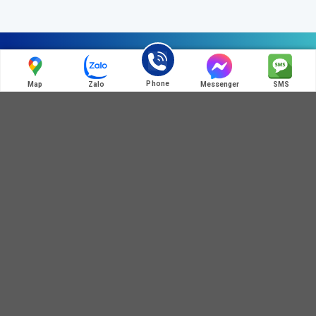
Liên hệ chúng tôi
Phone
Map
Zalo
Messenger
SMS
ĐIỆN THOẠI LIÊN HỆ
0972 345 125
0364 781 586
HOT LINE:MÃ QR ZALO