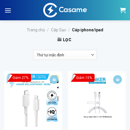
Skip
to
content
Trang chủ
/
Cáp Sạc
/
Cáp iphone/ipad
LỌC
Giảm 27%
Giảm 15%