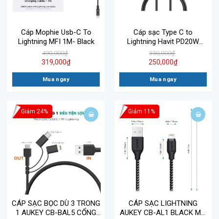
Cáp Mophie Usb-C To
Cáp sạc Type C to
Lightning MFI 1M- Black
Lightning Havit PD20W
CB6154
490,000
₫
350,000
₫
319,000
₫
250,000
₫
Mua ngay
Mua ngay
Giảm 24%
Giảm 11%
CÁP SẠC BỌC DÙ 3 TRONG
CÁP SẠC LIGHTNING
1 AUKEY CB-BAL5 CỔNG
AUKEY CB-AL1 BLACK MFI