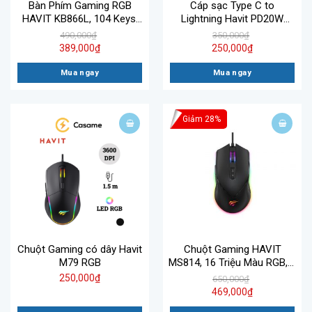
Bàn Phím Gaming RGB
Cáp sạc Type C to
HAVIT KB866L, 104 Keys,
Lightning Havit PD20W
Thiết Kế Công Thái Học, Tổ
CB6154
490,000
₫
350,000
₫
Hợp Phím Fn
389,000
₫
250,000
₫
Mua ngay
Mua ngay
Giảm 28%
Chuột Gaming có dây Havit
Chuột Gaming HAVIT
M79 RGB
MS814, 16 Triệu Màu RGB, 6
Chế Độ DPI, Tích Hợp 7 Nút
250,000
₫
650,000
₫
Điều Chỉnh
469,000
₫