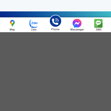
Liên hệ chúng tôi
Phone
Map
Zalo
Messenger
SMS
ĐIỆN THOẠI LIÊN HỆ
0972 345 125
0364 781 586
HOT LINE:MÃ QR ZALO