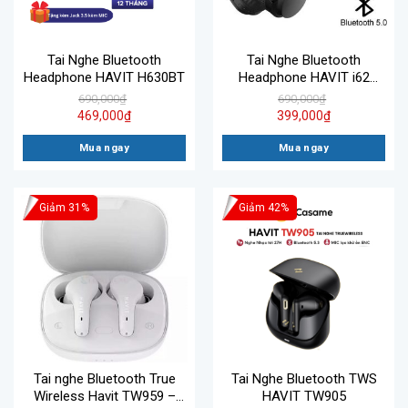
Tai Nghe Bluetooth
Tai Nghe Bluetooth
Headphone HAVIT H630BT
Headphone HAVIT i62
Bluetooth 5.0, Pin Lên Đến
690,000
₫
690,000
₫
8H – Chính Hãng Bảo Hành
469,000
₫
399,000
₫
12 Tháng
Mua ngay
Mua ngay
Giảm 31%
Giảm 42%
Tai nghe Bluetooth True
Tai Nghe Bluetooth TWS
Wireless Havit TW959 –
HAVIT TW905