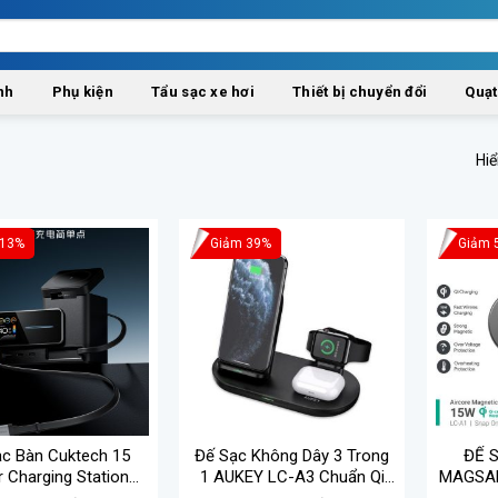
nh
Phụ kiện
Tẩu sạc xe hơi
Thiết bị chuyển đổi
Quạt
Hiể
 13%
Giảm 39%
Giảm 
c Bàn Cuktech 15
Đế Sạc Không Dây 3 Trong
ĐẾ 
 Charging Station
1 AUKEY LC-A3 Chuẩn Qi
MAGSAF