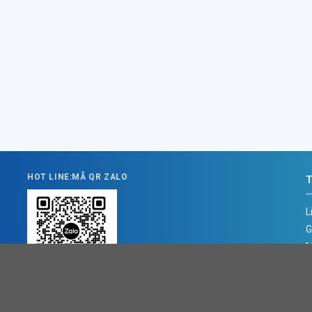
HOT LINE:MÃ QR ZALO
T
L
G
M
C
C
ĐỊA CHỈ BÁN HÀNG
Địa chỉ : Số 3B1/274 Trương Định, Hoàng Mai, Hà Nội