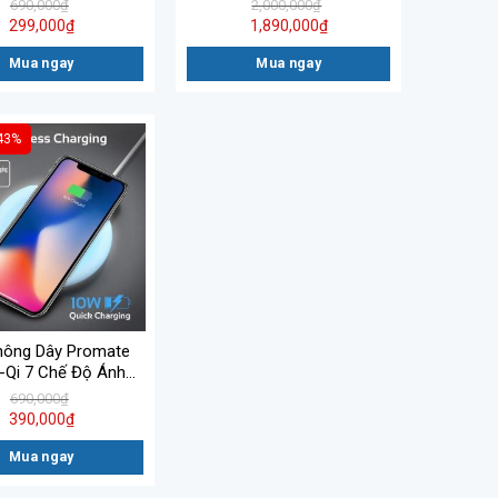
15W
QUAD CHARGING STAND II
690,000
₫
2,000,000
₫
299,000
₫
1,890,000
₫
Mua ngay
Mua ngay
43%
hông Dây Promate
-Qi 7 Chế Độ Ánh
Sáng LED
690,000
₫
390,000
₫
Mua ngay