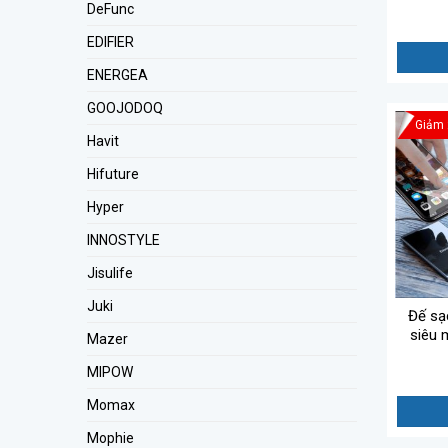
TA14
DeFunc
140W, 
EDIFIER
ENERGEA
GOOJODOQ
Giảm
Havit
Hifuture
Hyper
INNOSTYLE
Jisulife
Juki
Đế sạ
siêu 
Mazer
Ultra-t
MIPOW
Momax
Mophie