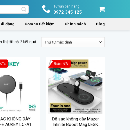
Tư vấn bán hàng
0972 345 125
 di động
Combo tiết kiệm
Chính sách
Blog
n thị tất cả 7 kết quả
57%
Giảm 6%
SẠC KHÔNG DÂY
Đế sạc không dây Mazer
E AUKEY LC-A1 QI
Infinite.Boost Mag.DESK