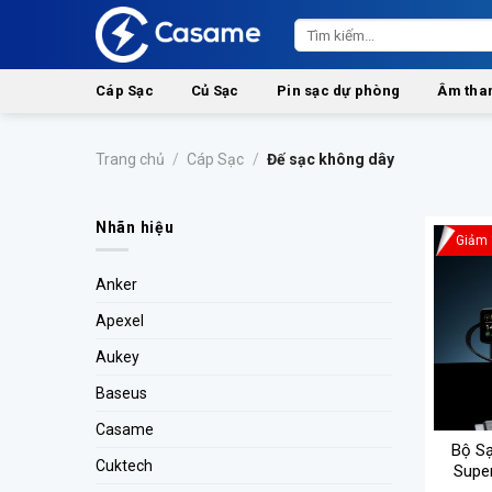
Skip
Tìm
to
kiếm:
content
Cáp Sạc
Củ Sạc
Pin sạc dự phòng
Âm tha
Trang chủ
/
Cáp Sạc
/
Đế sạc không dây
Nhãn hiệu
Giảm
Anker
Apexel
Aukey
Baseus
Casame
Bộ Sạ
Cuktech
Super