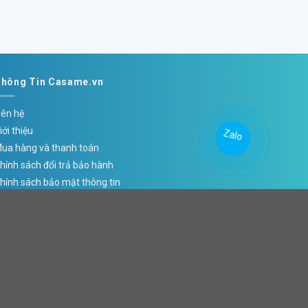
hông Tin Casame.vn
iên hệ
iới thiệu
Zalo
Zalo
ua hàng và thanh toán
hính sách đổi trả bảo hành
hính sách bảo mật thông tin
CÔNG TY TNHH THƯƠNG MẠI CASAME VIỆT NAM
ịa chỉ: Số 3B1 Ngõ 274 Trương Định, Phường Tương Mai,
hành phố Hà Nội
ST: 0110789468
iện thoại: 0972 345 125
mail: casamevn@gmail.com