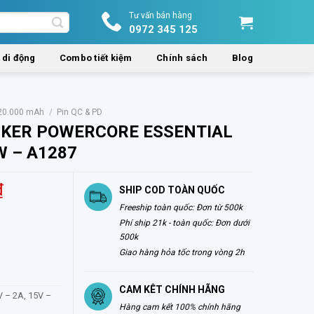
Tư vấn bán hàng
0972 345 125
 di động
Combo tiết kiệm
Chính sách
Blog
 20.000 mAh
/
Pin QC & PD
NKER POWERCORE ESSENTIAL
 – A1287
₫
SHIP COD TOÀN QUỐC
Freeship toàn quốc: Đơn từ 500k
Phí ship 21k - toàn quốc: Đơn dưới
500k
Giao hàng hỏa tốc trong vòng 2h
CAM KÊT CHÍNH HÃNG
V – 2A, 15V –
Hàng cam kết 100% chính hãng