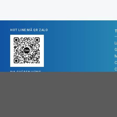
HOT LINE:MÃ QR ZALO
T
L
G
M
C
C
ĐỊA CHỈ BÁN HÀNG
Địa chỉ : Số 3B1/274 Trương Định, Hoàng Mai, Hà Nội
Đ
T
M
Đ
E