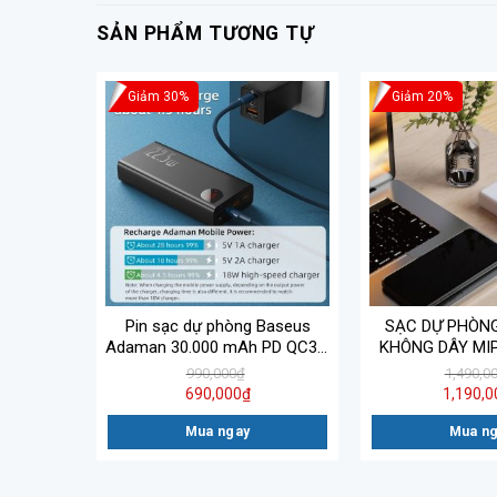
SẢN PHẨM TƯƠNG TỰ
Giảm 30%
Giảm 20%
ÒNG
Pin sạc dự phòng Baseus
SẠC DỰ PHÒNG
-XN20 2
Adaman 30.000 mAh PD QC3.0
KHÔNG DÂY MI
CH HỢP
PPADMC30 22.5W
CUBE 20000 PD 
990,000
₫
1,490,0
UT 15W
WIRELE
690,000
₫
1,190,0
Mua ngay
Mua n