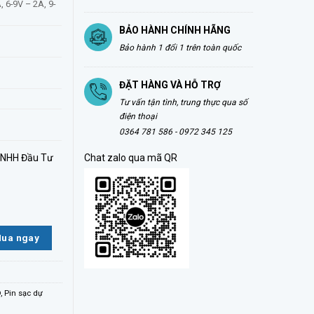
, 6-9V – 2A, 9-
BẢO HÀNH CHÍNH HÃNG
Bảo hành 1 đổi 1 trên toàn quốc
ĐẶT HÀNG VÀ HỖ TRỢ
Tư vấn tận tình, trung thực qua số
điện thoại
0364 781 586 - 0972 345 125
TNHH Đầu Tư
Chat zalo qua mã QR
ESSENTIAL 20.000MAH PD20W - A1287 số lượng
ua ngay
D
,
Pin sạc dự