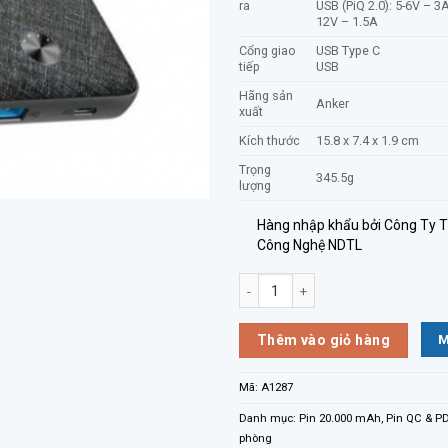
ra
USB (PiQ 2.0): 5-6V – 3A
12V – 1.5A
Cổng giao
USB Type C
tiếp
USB
Hãng sản
Anker
xuất
Kích thước
15.8 x 7.4 x 1.9 cm
Trọng
345.5g
lượng
Hàng nhập khẩu bởi Công Ty 
Công Nghệ NDTL
PIN DỰ PHÒNG ANKER POWERCORE 
M
Thêm vào giỏ hàng
Mã:
A1287
Danh mục:
Pin 20.000 mAh
,
Pin QC & P
phòng