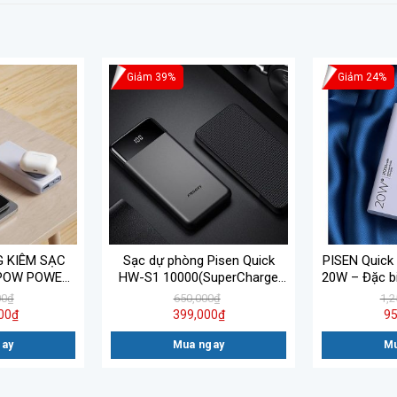
Giảm 39%
Giảm 24%
 KIÊM SẠC
Sạc dự phòng Pisen Quick
PISEN Quick
POW POWER
HW-S1 10000(SuperCharge
20W – Đặc bi
18W, QI 10W
22.5W) 10000mAh – Hàng
00
₫
650,000
₫
1,2
SS CHARGE (2C1A)
Chính Hãng
00
₫
399,000
₫
95
gay
Mua ngay
Mu