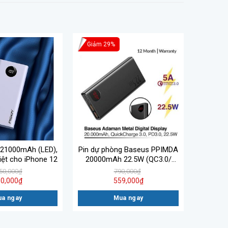
Giảm 29%
 21000mAh (LED),
Pin dự phòng Baseus PPIMDA
ệt cho iPhone 12
20000mAh 22.5W (QC3.0/
PD3.0/ SCP/ AFC Quick charge
50,000
₫
790,000
₫
Power Bank)
0,000
₫
559,000
₫
a ngay
Mua ngay