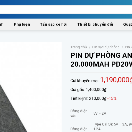
nh
Phụ kiện
Tẩu sạc xe hơi
Thiết bị chuyển đổi
Quạt
Trang chủ
/
Pin sạc dự phòng
/
Pin
PIN DỰ PHÒNG A
20.000MAH PD20W
1,190,000
Giá khuyến mại:
Giá gốc:
1,400,000₫
Tiết kiệm:
210,000₫
-15%
Dòng điện
5V – 2A
vào
Type C (PD): 5V – 3A, 9
Dòng điện
1.2A