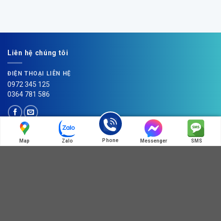
Liên hệ chúng tôi
ĐIỆN THOẠI LIÊN HỆ
0972 345 125
0364 781 586
Phone
Map
Zalo
Messenger
SMS
HOT LINE:MÃ QR ZALO