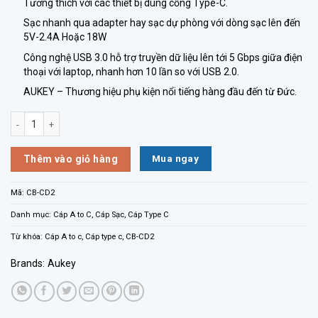
Tương thích với các thiết bị dùng cổng Type-C.
Sạc nhanh qua adapter hay sạc dự phòng với dòng sạc lên đến
5V-2.4A Hoặc 18W
Công nghệ USB 3.0 hỗ trợ truyền dữ liệu lên tới 5 Gbps giữa điện
thoại với laptop, nhanh hơn 10 lần so với USB 2.0.
AUKEY – Thương hiệu phụ kiện nổi tiếng hàng đầu đến từ Đức.
CÁP TYPE-C AUKEY CB-CD2 HỖ TRỢ USB 3.0 số lượng
Mua ngay
Thêm vào giỏ hàng
Mã:
CB-CD2
Danh mục:
Cáp A to C
,
Cáp Sạc
,
Cáp Type C
Từ khóa:
Cáp A to c
,
Cáp type c
,
CB-CD2
Brands:
Aukey