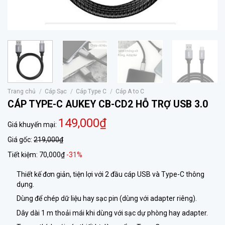
Trang chủ
/
Cáp Sạc
/
Cáp Type C
/
Cáp A to C
CÁP TYPE-C AUKEY CB-CD2 HỖ TRỢ USB 3.0
149,000₫
Giá khuyến mại:
Giá gốc:
219,000₫
Tiết kiệm:
70,000₫
-31%
Thiết kế đơn giản, tiện lợi với 2 đầu cáp USB và Type-C thông
dụng.
Dùng để chép dữ liệu hay sạc pin (dùng với adapter riêng).
Dây dài 1 m thoải mái khi dùng với sạc dự phòng hay adapter.