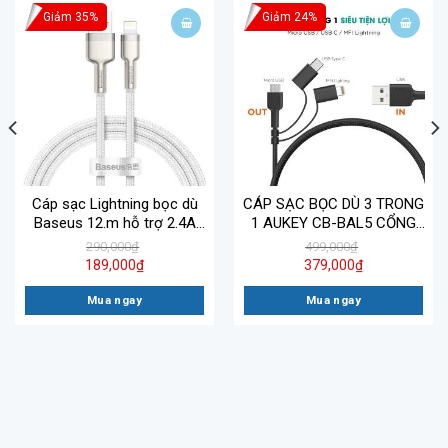
Giảm 35%
Giảm 24%
Cáp sạc Lightning bọc dù
CÁP SẠC BỌC DÙ 3 TRONG
Baseus 12.m hỗ trợ 2.4A
1 AUKEY CB-BAL5 CỔNG
JK-A02
LIGHTNING, TYPE C, MICRO
290,000
₫
499,000
₫
USB CHUẨN MFI
189,000
₫
379,000
₫
Mua ngay
Mua ngay