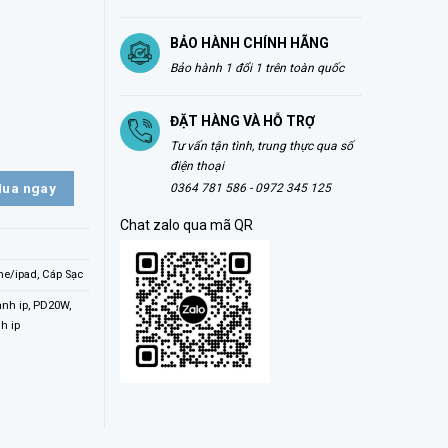
BẢO HÀNH CHÍNH HÃNG
Bảo hành 1 đổi 1 trên toàn quốc
ĐẶT HÀNG VÀ HỖ TRỢ
IVE TOUGH MFI IPHONE/IPAD HD-CLB513 số lượng
Tư vấn tận tình, trung thực qua số
điện thoại
ua ngay
0364 781 586 - 0972 345 125
Chat zalo qua mã QR
ne/ipad
,
Cáp Sạc
anh ip
,
PD20W
,
h ip