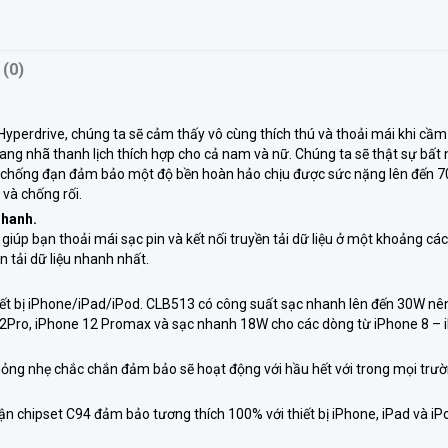
 (0)
ủa Hyperdrive, chúng ta sẽ cảm thấy vô cùng thích thú và thoải mái khi cầ
rang nhã thanh lịch thích hợp cho cả nam và nữ. Chúng ta sẽ thật sự bất
on chống đạn đảm bảo một độ bền hoàn hảo chịu được sức nặng lên đến 7
 và chống rối.
nhanh.
iúp bạn thoải mái sạc pin và kết nối truyền tải dữ liệu ở một khoảng các
tải dữ liệu nhanh nhất.
thiết bị iPhone/iPad/iPod. CLB513 có công suất sạc nhanh lên đến 30W nê
12Pro, iPhone 12 Promax và sạc nhanh 18W cho các dòng từ iPhone 8 –
ỏng nhẹ chắc chắn đảm bảo sẽ hoạt động với hầu hết với trong mọi trư
 chipset C94 đảm bảo tương thích 100% với thiết bị iPhone, iPad và iP