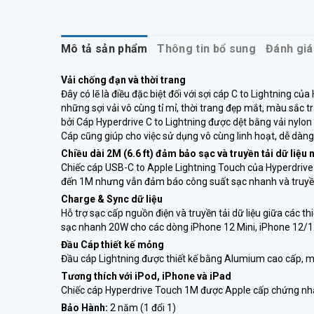
Mô tả sản phẩm
Thông tin bổ sung
Đánh giá
Vải chống đạn và thời trang
Đây có lẽ là điều đặc biệt đối với sợi cáp C to Lightning c
những sợi vải vô cùng tỉ mỉ, thời trang đẹp mắt, màu sắc t
bởi Cáp Hyperdrive C to Lightning được dệt bằng vải nyl
Cáp cũng giúp cho việc sử dụng vô cùng linh hoạt, dễ dàng
Chiều dài 2M (6.6 ft) đảm bảo sạc và truyền tải dữ liệu 
Chiếc cáp USB-C to Apple Lightning Touch của Hyperdrive g
đến 1M nhưng vẫn đảm báo công suất sạc nhanh và truyền 
Charge & Sync dữ liệu
Hỗ trợ sạc cấp nguồn điện và truyền tải dữ liệu giữa các 
sạc nhanh 20W cho các dòng iPhone 12 Mini, iPhone 12/
Đầu Cáp thiết kế mỏng
Đầu cáp Lightning được thiết kế bằng Alumium cao cấp, m
Tương thích với iPod, iPhone và iPad
Chiếc cáp Hyperdrive Touch 1M được Apple cấp chứng nhận
Bảo Hành:
2 năm (1 đổi 1)