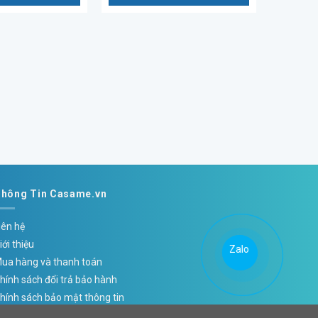
hông Tin Casame.vn
iên hệ
iới thiệu
Zalo
Zalo
ua hàng và thanh toán
hính sách đổi trả bảo hành
hính sách bảo mật thông tin