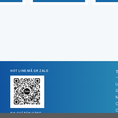
HOT LINE:MÃ QR ZALO
T
L
G
M
C
C
ĐỊA CHỈ BÁN HÀNG
Địa chỉ : Số 3B1/274 Trương Định, Hoàng Mai, Hà Nội