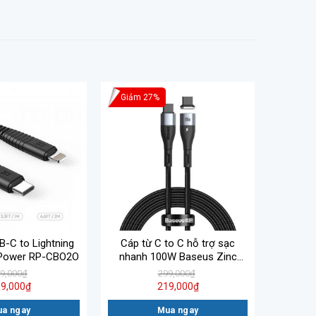
Giảm 27%
-C to Lightning
Cáp từ C to C hỗ trợ sạc
Power RP-CBO2O
nhanh 100W Baseus Zinc
Magnetic Safe CATXC-Q01
9,000
₫
299,000
₫
9,000
₫
219,000
₫
a ngay
Mua ngay