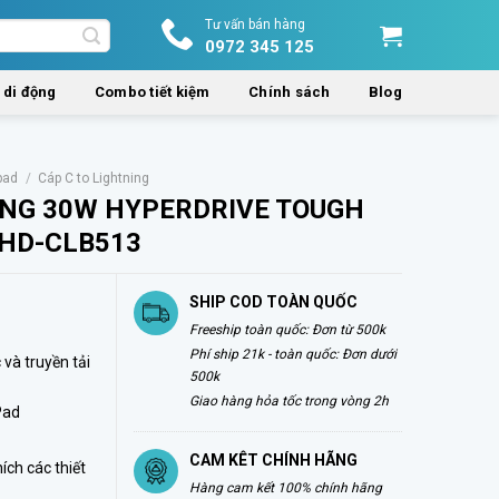
Tư vấn bán hàng
0972 345 125
 di động
Combo tiết kiệm
Chính sách
Blog
pad
/
Cáp C to Lightning
ING 30W HYPERDRIVE TOUGH
 HD-CLB513
SHIP COD TOÀN QUỐC
Freeship toàn quốc: Đơn từ 500k
Phí ship 21k - toàn quốc: Đơn dưới
 và truyền tải
500k
Giao hàng hỏa tốc trong vòng 2h
Pad
CAM KÊT CHÍNH HÃNG
ích các thiết
Hàng cam kết 100% chính hãng