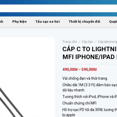
nh
Phụ kiện
Tẩu sạc xe hơi
Thiết bị chuyển đổi
Quạt
Trang chủ
/
Cáp Sạc
/
Cáp iphone/i
CÁP C TO LIGHTN
MFI IPHONE/IPAD
490,000
–
590,000
₫
₫
Vải chống đạn và thời trang
Chiều dài 1M (3.3 ft) đảm bảo sạc
dữ liệu nhanh.
Tương thích với iPod, iPhone và i
Chuẩn chứng chỉ MFI
Hỗ trợ sạc PD tối đa 30W, tương th
bị apple