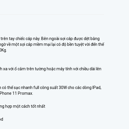
m trên tay chiếc cáp này. Bên ngoài sợi cáp được dệt bằng
 ngờ về một sợi cáp mềm mại lại có độ bền tuyệt vời đến thế
0Kg.
h xa với ổ cắm trên tường hoặc máy tính với chiều dài lên
n có thể sạc nhanh full công suất 30W cho các dòng IPad,
 iPhone 11 Promax.
ờng hợp một cách tốt nhất
od