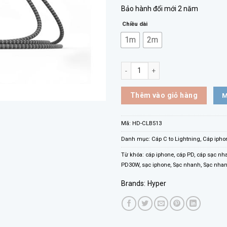
Bảo hành đổi mới 2 năm
Chiều dài
1m
2m
CÁP C TO LIGHTNING 30W HYPERDR
M
Thêm vào giỏ hàng
Mã:
HD-CLB513
Danh mục:
Cáp C to Lightning
,
Cáp ipho
Từ khóa:
cáp iphone
,
cáp PD
,
cáp sạc nh
PD30W
,
sạc iphone
,
Sạc nhanh
,
Sạc nhan
Brands:
Hyper