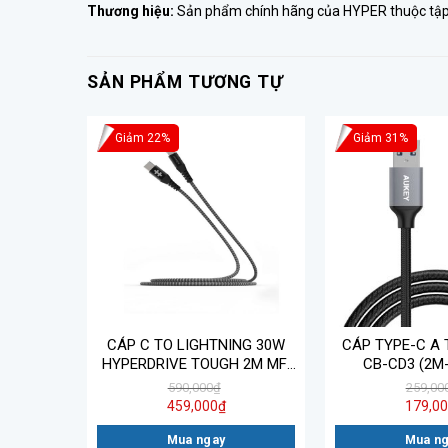
Thương hiệu:
Sản phẩm chính hãng của HYPER thuộc tập 
SẢN PHẨM TƯƠNG TỰ
Giảm 22%
Giảm 31%
Link II 3
CÁP C TO LIGHTNING 30W
CÁP TYPE-C A 
ing (1M)
HYPERDRIVE TOUGH 2M MFI
CB-CD3 (2M-
IPHONE/IPAD HD-CLB523
590,000
₫
259,00
459,000
₫
179,0
Mua ngay
Mua n