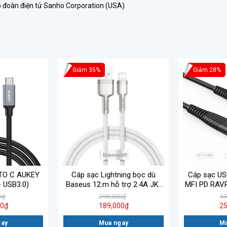
đoàn điện tử Sanho Corporation (USA)
Giảm 35%
Giảm 28%
TO C AUKEY
Cáp sạc Lightning bọc dù
Cáp sạc USB
 USB3.0)
Baseus 12.m hỗ trợ 2.4A JK-
MFI PD RAV
A02
0
₫
290,000
₫
35
00
₫
189,000
₫
25
gay
Mua ngay
Mu