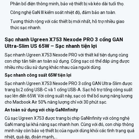
Phân bổ điện thông minh, bảo vệ thiết bị và kéo dài tuổi thọ.
Công nghệ GaN III kiểm soát nhiệt độ, đảm bảo an toàn.
Tương thích rộng với các thiết bị mới nhất, hỗ trợ nhiều giao
thức sạc nhanh.
Sạc nhanh Ugreen X753 Nexode PRO 3 cổng GAN
Ultra-Slim US 65W – Sạc nhanh tiện lợi
Sạc nhanh Ugreen X753 Nexode PRO với thiết kế tiện dụng cùng
con chip tân tiến an toàn sử dụng. Cổng sạc có thể đáp ứng được
nhiều nhu cầu sử dụng khác nhau của người dùng.
Sạc nhanh công suất 65W tiện lợi
Sạc nhanh Ugreen X753 Nexode PRO 3 cổng GAN Ultra-Slim được
trang bị 2 cổng USB-C và 1 cổng USB-A. Sạc hỗ trợ tổng công suất
sạc lên đến 65W. Với công suất này, sạc có thể bổ sung năng lượng
cho Macbook Air 50% năng lượng chỉ với 30 phút sạc.
An toàn sử dụng với chip GaNInfinity
Củ sạc Ugreen X753 được trang bị chip GaNInfinity với công nghệ
GaN mang lại khả năng sạc nhanh hơn. Cùng với đó, con chip thông
minh này còn bảo vệ thiết bị của người dùng khỏi các tình trạng quá
nhiệt, quá áp, đoản mạnh,…