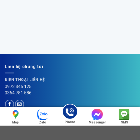
Liên hệ chúng tôi
ĐIỆN THOẠI LIÊN HỆ
0972 345 125
0364 781 586
Phone
Map
Zalo
Messenger
SMS