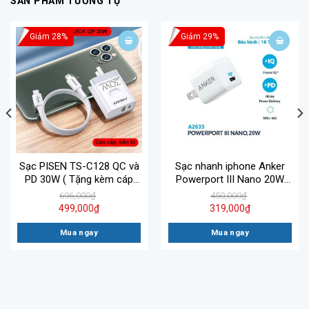
SẢN PHẨM TƯƠNG TỰ
Giảm 28%
Giảm 29%
Sạc PISEN TS-C128 QC và
Sạc nhanh iphone Anker
PD 30W ( Tặng kèm cáp
Powerport III Nano 20W
Type C to Lightning)
A2633
696,000
₫
450,000
₫
499,000
₫
319,000
₫
Mua ngay
Mua ngay