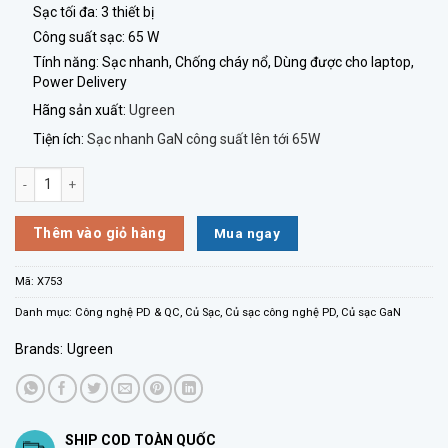
Sạc tối đa: 3 thiết bị
Công suất sạc: 65 W
Tính năng: Sạc nhanh, Chống cháy nổ, Dùng được cho laptop,
Power Delivery
Hãng sản xuất:
Ugreen
Tiện ích:
Sạc nhanh GaN công suất lên tới 65W
Sạc nhanh Ugreen X753 Nexode Pro 3 cổng GAN Ultra-Slim US 65W số l
Mua ngay
Thêm vào giỏ hàng
Mã:
X753
Danh mục:
Công nghệ PD & QC
,
Củ Sạc
,
Củ sạc công nghệ PD
,
Củ sạc GaN
Brands:
Ugreen
SHIP COD TOÀN QUỐC