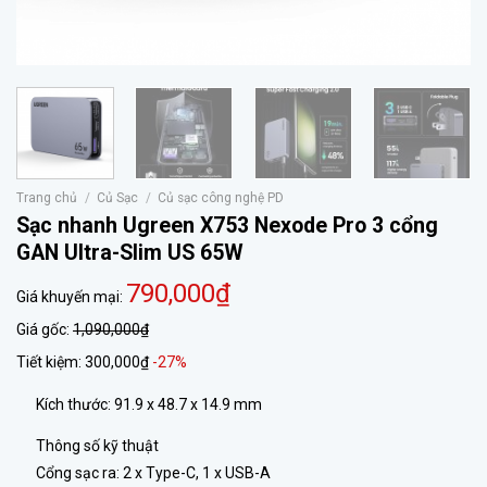
Trang chủ
/
Củ Sạc
/
Củ sạc công nghệ PD
Sạc nhanh Ugreen X753 Nexode Pro 3 cổng
GAN Ultra-Slim US 65W
790,000₫
Giá khuyến mại:
Giá gốc:
1,090,000₫
Tiết kiệm:
300,000₫
-27%
Kích thước: 91.9 x 48.7 x 14.9 mm
Thông số kỹ thuật
Cổng sạc ra: 2 x Type-C, 1 x USB-A