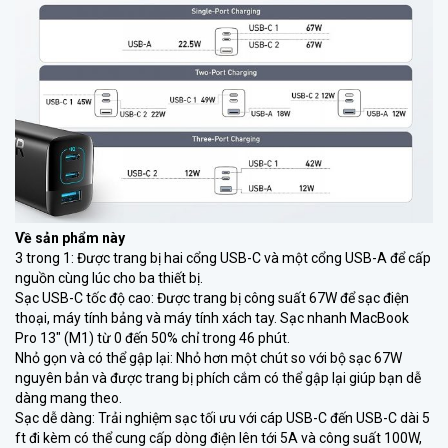
Về sản phẩm này
3 trong 1: Được trang bị hai cổng USB-C và một cổng USB-A để cấp
nguồn cùng lúc cho ba thiết bị.
Sạc USB-C tốc độ cao: Được trang bị công suất 67W để sạc điện
thoại, máy tính bảng và máy tính xách tay. Sạc nhanh MacBook
Pro 13″ (M1) từ 0 đến 50% chỉ trong 46 phút.
Nhỏ gọn và có thể gập lại: Nhỏ hơn một chút so với bộ sạc 67W
nguyên bản và được trang bị phích cắm có thể gập lại giúp bạn dễ
dàng mang theo.
Sạc dễ dàng: Trải nghiệm sạc tối ưu với cáp USB-C đến USB-C dài 5
ft đi kèm có thể cung cấp dòng điện lên tới 5A và công suất 100W,