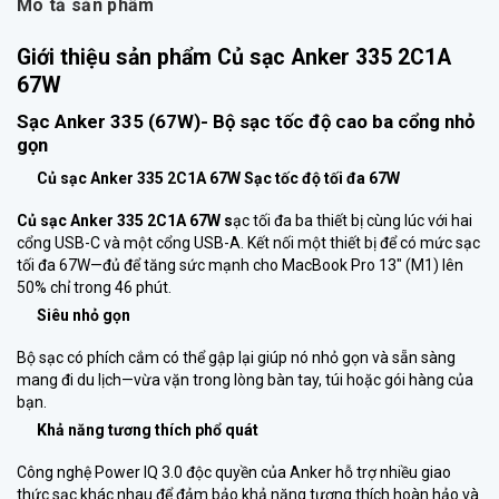
Mô tả sản phẩm
Giới thiệu sản phẩm Củ sạc Anker 335 2C1A
67W
Sạc Anker 335 (67W)- Bộ sạc tốc độ cao ba cổng nhỏ
gọn
Củ sạc Anker 335 2C1A 67W Sạc tốc độ tối đa 67W
Củ sạc Anker 335 2C1A 67W s
ạc tối đa ba thiết bị cùng lúc với hai
cổng USB-C và một cổng USB-A. Kết nối một thiết bị để có mức sạc
tối đa 67W—đủ để tăng sức mạnh cho MacBook Pro 13″ (M1) lên
50% chỉ trong 46 phút.
Siêu nhỏ gọn
Bộ sạc có phích cắm có thể gập lại giúp nó nhỏ gọn và sẵn sàng
mang đi du lịch—vừa vặn trong lòng bàn tay, túi hoặc gói hàng của
bạn.
Khả năng tương thích phổ quát
Công nghệ Power IQ 3.0 độc quyền của Anker hỗ trợ nhiều giao
thức sạc khác nhau để đảm bảo khả năng tương thích hoàn hảo và