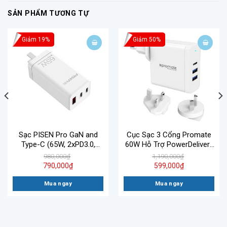
SẢN PHẨM TƯƠNG TỰ
Giảm 19%
Giảm 50%
Sạc PISEN Pro GaN and
Cục Sạc 3 Cổng Promate
Type-C (65W, 2xPD3.0,
60W Hỗ Trợ PowerDelivery
1xQC4.0 ) – Dùng cho
PD 3.0 QC 3.0 Powercore-C
980,000
₫
1,190,000
₫
SmartPhone & Laptop
790,000
₫
599,000
₫
Mua ngay
Mua ngay