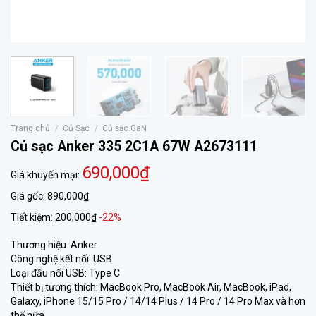
Trang chủ
/
Củ Sạc
/
Củ sạc GaN
Củ sạc Anker 335 2C1A 67W A2673111
690,000₫
Giá khuyến mại:
Giá gốc:
890,000₫
Tiết kiệm:
200,000₫
-22%
Thương hiệu: Anker
Công nghệ kết nối: USB
Loại đầu nối USB: Type C
Thiết bị tương thích: MacBook Pro, MacBook Air, MacBook, iPad,
Galaxy, iPhone 15/15 Pro / 14/14 Plus / 14 Pro / 14 Pro Max và hơn
thế nữa