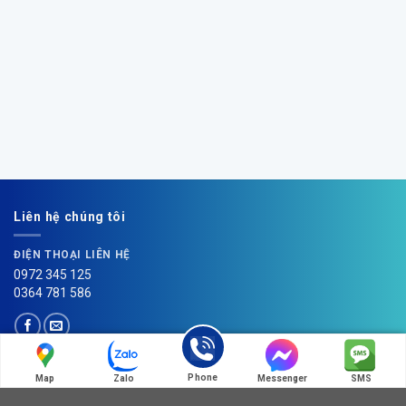
Liên hệ chúng tôi
ĐIỆN THOẠI LIÊN HỆ
0972 345 125
0364 781 586
Phone
Map
Zalo
Messenger
SMS