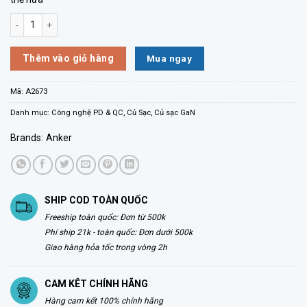
Củ sạc Anker 335 2C1A 67W A2673111 số lượng
Mua ngay
Thêm vào giỏ hàng
Mã:
A2673
Danh mục:
Công nghệ PD & QC
,
Củ Sạc
,
Củ sạc GaN
Brands:
Anker
SHIP COD TOÀN QUỐC
Freeship toàn quốc: Đơn từ 500k
Phí ship 21k - toàn quốc: Đơn dưới 500k
Giao hàng hỏa tốc trong vòng 2h
CAM KÊT CHÍNH HÃNG
Hàng cam kết 100% chính hãng