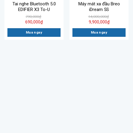
Tai nghe Bluetooth 5.0
Máy mát xa đầu Breo
EDIFIER X3 To-U
iDream 5S
790,000
₫
14,000,000
₫
690,000
₫
9,900,000
₫
Mua ngay
Mua ngay