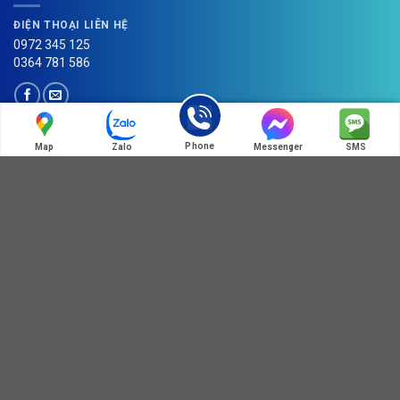
ĐIỆN THOẠI LIÊN HỆ
0972 345 125
0364 781 586
Phone
Map
Zalo
Messenger
SMS
HOT LINE:MÃ QR ZALO