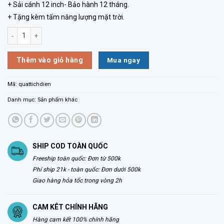
+ Sải cánh 12 inch- Bảo hành 12 tháng.
+ Tặng kèm tấm năng lượng mặt trời.
Quạt sạc tích điện JYSUPER Cổng Sạc USB, Model: JY-2219 số lượng
Mua ngay
Thêm vào giỏ hàng
Mã:
quattichdien
Danh mục:
Sản phẩm khác
SHIP COD TOÀN QUỐC
Freeship toàn quốc: Đơn từ 500k
Phí ship 21k - toàn quốc: Đơn dưới 500k
Giao hàng hỏa tốc trong vòng 2h
CAM KÊT CHÍNH HÃNG
Hàng cam kết 100% chính hãng