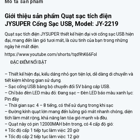
Mô tả sản phẩm
Giới thiệu sản phẩm Quạt sạc tích điện
JYSUPER Cổng Sạc USB, Model: JY-2219
Quạt sạc tích điện JYSUPER thiết kế hiện đại với cổng sạc USB hiện
đại, mang đến làn gió tươi mát, là cứu tinh của bạn trong những
ngày hè mất điện.
https://www.youtube.com/shorts/tqd9hK66FoI
ĐẶC ĐIỂM NỔI BẬT
– Thiết kế hiện đại, kiểu dáng nhỏ gọn tiện lợi, dễ dàng di chuyển và
tiết kiệm không gian sử dụng.
– Sạc cổng USB bằng bộ chuyển đổi 5V bằng cáp USB.
– Chỉ báo đèn LED màu đỏ: Đang sạc – Đèn LED báo màu xanh lục:
Pin đầy
– Thời gian sạc: 4 – 8 tiếng, có thể sử dụng trong khi sạc
– Đường kính quạt lớn mang đến luồng gió mát nhanh chóng, diện
tích làm mát rộng, khả năng lan tỏa gió mạnh và đều.
– Quạt này có pin 12000MAH bên trong, có 4 cấp độ gió:
+ Tốc độ cấp 1 tiếp tục làm việc: 20 giờ
+ Tốc độ cấp 2 tiếp tục làm việc: 12 giờ