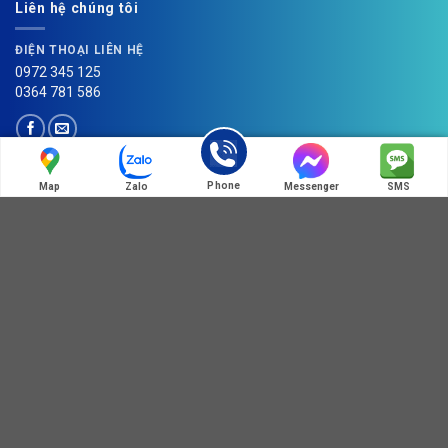
Liên hệ chúng tôi
ĐIỆN THOẠI LIÊN HỆ
0972 345 125
0364 781 586
Phone
Map
Zalo
Messenger
SMS
HOT LINE:MÃ QR ZALO