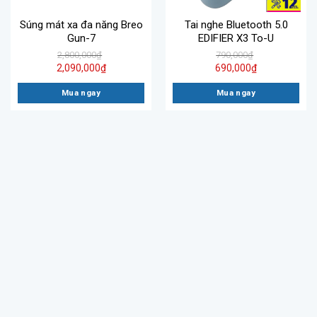
Súng mát xa đa năng Breo
Tai nghe Bluetooth 5.0
Gun-7
EDIFIER X3 To-U
2,800,000
₫
790,000
₫
2,090,000
₫
690,000
₫
Mua ngay
Mua ngay