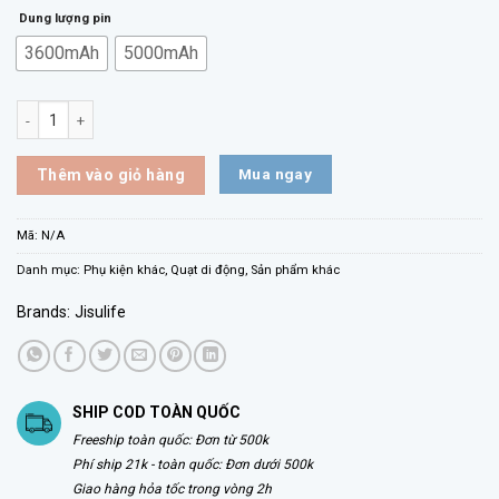
Dung lượng pin
3600mAh
5000mAh
Quạt cầm tay mini Jisulife Life 4 số lượng
Mua ngay
Thêm vào giỏ hàng
Mã:
N/A
Danh mục:
Phụ kiện khác
,
Quạt di động
,
Sản phẩm khác
Brands:
Jisulife
SHIP COD TOÀN QUỐC
Freeship toàn quốc: Đơn từ 500k
Phí ship 21k - toàn quốc: Đơn dưới 500k
Giao hàng hỏa tốc trong vòng 2h