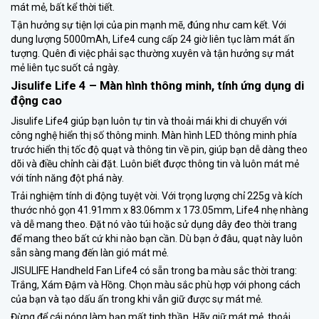
mát mẻ, bất kể thời tiết.
Tận hưởng sự tiện lợi của pin mạnh mẽ, đúng như cam kết. Với
dung lượng 5000mAh, Life4 cung cấp 24 giờ liên tục làm mát ấn
tượng. Quên đi việc phải sạc thường xuyên và tận hưởng sự mát
mẻ liên tục suốt cả ngày.
Jisulife Life 4 –
Màn hình thông minh, tính ứng dụng di
động cao
Jisulife Life4 giúp bạn luôn tự tin và thoải mái khi di chuyển với
công nghệ hiển thị số thông minh. Màn hình LED thông minh phía
trước hiển thị tốc độ quạt và thông tin về pin, giúp bạn dễ dàng theo
dõi và điều chỉnh cài đặt. Luôn biết được thông tin và luôn mát mẻ
với tính năng đột phá này.
Trải nghiệm tính di động tuyệt vời. Với trọng lượng chỉ 225g và kích
thước nhỏ gọn 41.91mm x 83.06mm x 173.05mm, Life4 nhẹ nhàng
và dễ mang theo. Đặt nó vào túi hoặc sử dụng dây đeo thời trang
để mang theo bất cứ khi nào bạn cần. Dù bạn ở đâu, quạt này luôn
sẵn sàng mang đến làn gió mát mẻ.
JISULIFE Handheld Fan Life4 có sẵn trong ba màu sắc thời trang:
Trắng, Xám Đậm và Hồng. Chọn màu sắc phù hợp với phong cách
của bạn và tạo dấu ấn trong khi vẫn giữ được sự mát mẻ.
Đừng để cái nóng làm bạn mất tinh thần. Hãy giữ mát mẻ, thoải