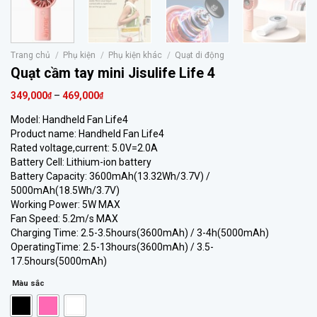
Trang chủ
/
Phụ kiện
/
Phụ kiện khác
/
Quạt di động
Quạt cầm tay mini Jisulife Life 4
349,000
–
469,000
₫
₫
Model: Handheld Fan Life4
Product name: Handheld Fan Life4
Rated voltage,current: 5.0V=2.0A
Battery Cell: Lithium-ion battery
Battery Capacity: 3600mAh(13.32Wh/3.7V) /
5000mAh(18.5Wh/3.7V)
Working Power: 5W MAX
Fan Speed: 5.2m/s MAX
Charging Time: 2.5-3.5hours(3600mAh) / 3-4h(5000mAh)
OperatingTime: 2.5-13hours(3600mAh) / 3.5-
17.5hours(5000mAh)
Màu sắc