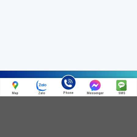
Liên hệ chúng tôi
Phone
Map
Zalo
Messenger
SMS
ĐIỆN THOẠI LIÊN HỆ
0972 345 125
0364 781 586