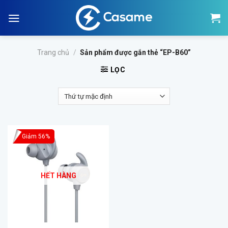
Skip
to
content
Trang chủ
/
Sản phẩm được gắn thẻ “EP-B60”
LỌC
Giảm 56%
HẾT HÀNG