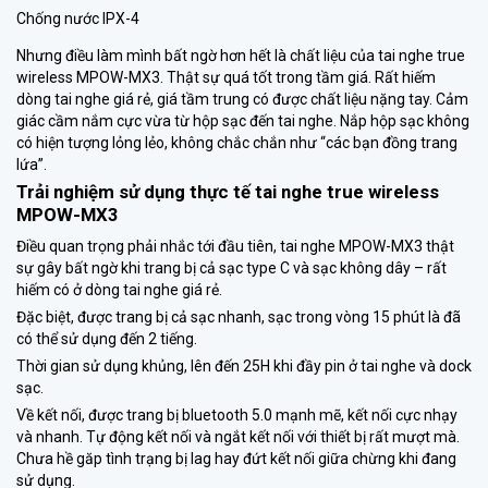
Chống nước IPX-4
Nhưng điều làm mình bất ngờ hơn hết là chất liệu của tai nghe true
wireless MPOW-MX3. Thật sự quá tốt trong tầm giá. Rất hiếm
dòng tai nghe giá rẻ, giá tầm trung có được chất liệu nặng tay. Cảm
giác cầm nắm cực vừa từ hộp sạc đến tai nghe. Nắp hộp sạc không
có hiện tượng lỏng lẻo, không chắc chắn như “các bạn đồng trang
lứa”.
Trải nghiệm sử dụng thực tế tai nghe true wireless
MPOW-MX3
Điều quan trọng phải nhắc tới đầu tiên, tai nghe MPOW-MX3 thật
sự gây bất ngờ khi trang bị cả sạc type C và sạc không dây – rất
hiếm có ở dòng tai nghe giá rẻ.
Đặc biệt, được trang bị cả sạc nhanh, sạc trong vòng 15 phút là đã
có thể sử dụng đến 2 tiếng.
Thời gian sử dụng khủng, lên đến 25H khi đầy pin ở tai nghe và dock
sạc.
Về kết nối, được trang bị bluetooth 5.0 mạnh mẽ, kết nối cực nhạy
và nhanh. Tự động kết nối và ngắt kết nối với thiết bị rất mượt mà.
Chưa hề găp tình trạng bị lag hay đứt kết nối giữa chừng khi đang
sử dụng.