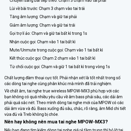
Chuyển sang bài tiếp theo: Chạm 3 chạm vào tai phải
Lùi về bài trước: Chạm 3 chạm vào tai trái
Tăng âm lượng: Chạm và giữ tai phải
Giảm âm lượng: Chạm và giữ tai trái
Gọi trợ lí ảo: Chạm và giữ tai bất kì trong 1s
Nhận cuộc gọi: Chạm vào 1 tai bất kì
Mute/Unmute trong cuộc gọi: Chạm vào 1 tai bất kì
Kết thúc cuộc gọi: Chạm 2 chạm vào 1 tai bất kì
Từ chối cuộc gọi: Chạm và giữ 1 tai bất kì trong vòng 1s
Chất lượng đàm thoại cực tốt. Phải nhận xét là tốt nhất trong số
các dòng tai nghe cùng phân khúc mà mình đã trải nghiệm.
Về chất âm, tai nghe true wireless MPOW-MX3 phù hợp với các
bạn không có quá nhiều yêu cầu về âm bass phải sâu, các dải âm
phải quá sắc nét. Theo mình dòng tai nghe mới của MPOW có các
dải âm vừa và đủ. Bass xuống đủ sâu, chắc, rõ ràng, âm Mid chi tiết
vừa đủ và Treb không bị chóe.
Nên hay không nên mua tai nghe MPOW-MX3?
Nếu bạn đang tìm kiếm dòng tai nghe giá rẻ tầm trung thì bỏ lỡ tai