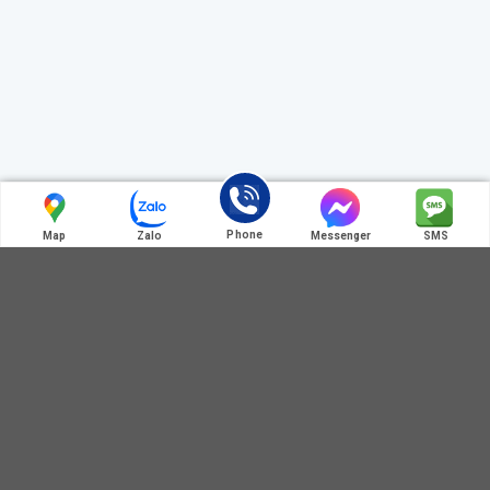
Phone
Map
Zalo
Messenger
SMS
Liên hệ chúng tôi
ĐIỆN THOẠI LIÊN HỆ
0972 345 125
0364 781 586