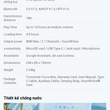
chống bụi
Bluetooth
5.0 V1.3, AVRCP V1.4, HFP V1.6
transmission
18m
distance
Play Time
Up to 13 hours at medium volume
Loading time
4-5 hours
Output power
80W Max / 2.1 Channels / SoundPulse
connectivity
MicroSD card / USB Type-C / Jack input / Microphone
Assistants
Google Assistant, Siri and Cortana
Dimensions
258 x 85 x 153mm
Weight
2.54kg
Tronsmart Force Max, Warranty Card, User Manual, Type-
Package
C Cable, Auxiliary Cable, Carrying Strap, SoundPulse®
Contents
Card
Thiết kế chống nước