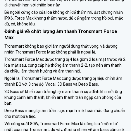
di chuyển hơn với chiếc loa này.
Bề ngoài cứng cáp của loa không chỉ để thẩm mĩ, đạt chứng nhận
IPX6, Force Max không thấm nước, đủ để ngâm trong hồ bơi, mặc
dù, có, không lâu.
Đánh giá về chất lượng âm thanh
Tronsmart Force
Max
Tronsmart không bao giờ làm người dùng thất vọng, và đương
nhiên Tronsmart Force Max không phải là ngoại lệ.
Tronsmart Force Max được trang bị 4 loa gồm 2 loa mặt trước và 2
loa mặt sau, cung cấp hệ thống âm thanh 2-2, tạo nên âm thanh
đa chiều, âm thanh hướng và âm than nổi.
Ngoài ra, Tronsmart Force Max cũng được trang bị hiệu chỉnh âm
thanh EQ với 3 chế độ: Vocal, 3D Bass và Deep Bass.
3D Bass sẽ khiến bạn trải nghiệm âm thanh cực đỉnh khi mở rộng
khung cảnh âm thanh, khiến âm thanh tràn ngập căn phòng của
bạn.
Deep Bass mang lại âm trầm cực mạnh mẽ, hoàn hảo đúng chuẩn
cho một bữa tiệc.
Với công suất 80W, Tronsmart Force Max là dòng loa “mồm to”
nhất của nhà Tronsmart, do vậy, đương nhiên về âm bass cũng sẽ