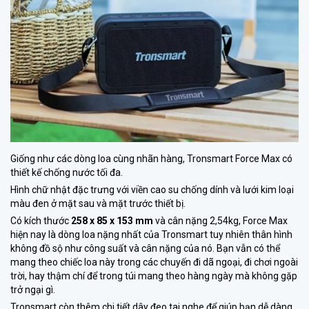
Giống như các dòng loa cùng nhãn hàng,
Tronsmart Force Max
có
thiết kế chống nước tối đa.
Hình chữ nhật đặc trưng với viền cao su chống dính và lưới kim loại
màu đen ở mặt sau và mặt trước thiết bị.
Có kích thước
258 x 85 x 153 mm
và cân nặng 2,54kg, Force Max
hiện nay là dòng loa nặng nhất của Tronsmart tuy nhiên thân hình
không đồ sộ như công suất và cân nặng của nó. Bạn vẫn có thể
mang theo chiếc loa này trong các chuyến đi dã ngoại, đi chơi ngoài
trời, hay thậm chí để trong túi mang theo hàng ngày mà không gặp
trở ngại gì.
Tronsmart còn thêm chi tiết dây đeo tai nghe để giúp bạn dễ dàng