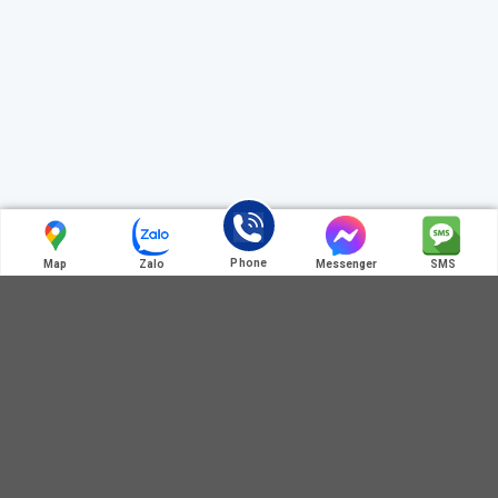
Phone
Map
Zalo
Messenger
SMS
Liên hệ chúng tôi
ĐIỆN THOẠI LIÊN HỆ
0972 345 125
0364 781 586