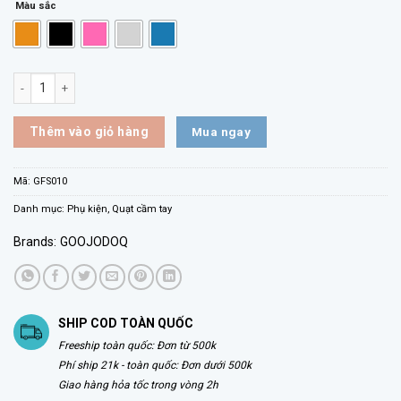
Màu sắc
Quạt Cầm Tay Tốc Độ Cao GOOJODOQ GFS010 số lượng
Mua ngay
Thêm vào giỏ hàng
Mã:
GFS010
Danh mục:
Phụ kiện
,
Quạt cầm tay
Brands:
GOOJODOQ
SHIP COD TOÀN QUỐC
Freeship toàn quốc: Đơn từ 500k
Phí ship 21k - toàn quốc: Đơn dưới 500k
Giao hàng hỏa tốc trong vòng 2h