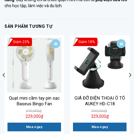
cho học tập, làm việc và du lịch.
SẢN PHẨM TƯƠNG TỰ
Giảm 23%
Giảm 18%
Quạt mini cầm tay pin sạc
GIÁ ĐỠ ĐIỆN THOẠI Ô TÔ
Baseus Bingo Fan
AUKEY HD-C18
299,000
₫
399,000
₫
229,000
₫
329,000
₫
Mua ngay
Mua ngay