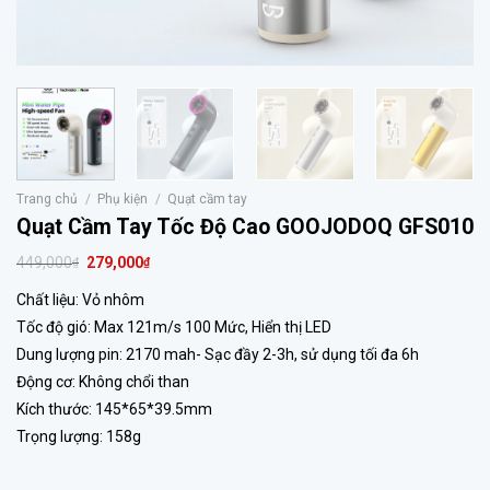
Trang chủ
/
Phụ kiện
/
Quạt cầm tay
Quạt Cầm Tay Tốc Độ Cao GOOJODOQ GFS010
449,000
279,000
₫
₫
Chất liệu: Vỏ nhôm
Tốc độ gió: Max 121m/s 100 Mức, Hiển thị LED
Dung lượng pin: 2170 mah- Sạc đầy 2-3h, sử dụng tối đa 6h
Động cơ: Không chổi than
Kích thước: 145*65*39.5mm
Trọng lượng: 158g