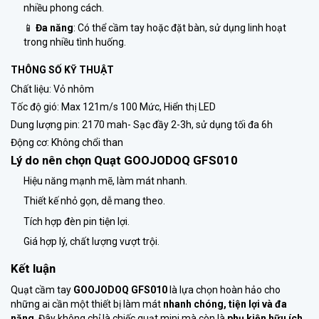
nhiều phong cách.
📱
Đa năng
: Có thể cầm tay hoặc đặt bàn, sử dụng linh hoạt
trong nhiều tình huống.
THÔNG SỐ KỸ THUẬT
Chất liệu: Vỏ nhôm
Tốc độ gió: Max 121m/s 100 Mức, Hiển thị LED
Dung lượng pin: 2170 mah- Sạc đầy 2-3h, sử dụng tối đa 6h
Động cơ: Không chổi than
Lý do nên chọn Quạt
GOOJODOQ GFS010
Hiệu năng mạnh mẽ, làm mát nhanh.
Thiết kế nhỏ gọn, dễ mang theo.
Tích hợp đèn pin tiện lợi.
Giá hợp lý, chất lượng vượt trội.
Kết luận
Quạt cầm tay
GOOJODOQ GFS010
là lựa chọn hoàn hảo cho
những ai cần một thiết bị làm mát
nhanh chóng, tiện lợi và đa
năng
. Đây không chỉ là chiếc quạt mini mà còn là
phụ kiện hữu ích