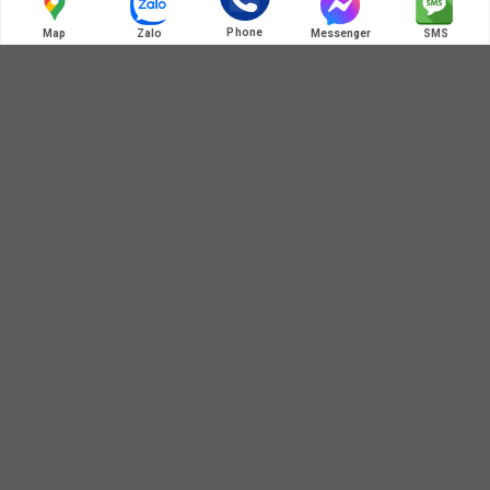
Phone
Map
Zalo
Messenger
SMS
HOT LINE:MÃ QR ZALO
ĐỊA CHỈ BÁN HÀNG
Địa chỉ : Số 3B1/274 Trương Định, Hoàng Mai, Hà Nội
Thông Tin Casame.vn