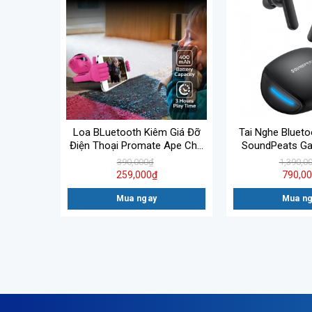
oth
Loa BLuetooth Kiêm Giá Đỡ
Tai Nghe Bluet
 i62
Điện Thoại Promate Ape Cho
SoundPeats Ga
ên Đến 8H
Trẻ
Hàng Chín
390,000
₫
1,390,0
Hành 12
259,000
₫
790,0
Mua ngay
Mua n