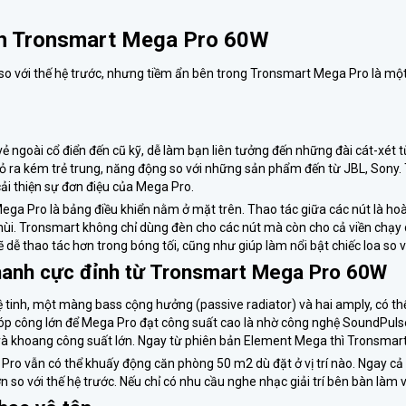
oth Tronsmart Mega Pro 60W
u so với thế hệ trước, nhưng tiềm ẩn bên trong Tronsmart Mega Pro là m
ẻ ngoài cổ điển đến cũ kỹ, dễ làm bạn liên tưởng đến những đài cát-xét
ỏ ra kém trẻ trung, năng động so với những sản phẩm đến từ JBL, Sony.
cải thiện sự đơn điệu của Mega Pro.
ega Pro là bảng điều khiển nằm ở mặt trên. Thao tác giữa các nút là ho
chùi. Tronsmart không chỉ dùng đèn cho các nút mà còn cho cả viền chạ
ẽ dễ thao tác hơn trong bóng tối, cũng như giúp làm nổi bật chiếc loa so
hanh cực đỉnh từ Tronsmart Mega Pro 60W
 vệ tinh, một màng bass cộng hưởng (passive radiator) và hai amply, có 
góp công lớn để Mega Pro đạt công suất cao là nhờ công nghệ SoundPuls
 và khoang công suất lớn. Ngay từ phiên bản Element Mega thì Tronsmart
Pro vẫn có thể khuấy động căn phòng 50 m2 dù đặt ở vị trí nào. Ngay cả
n so với thế hệ trước. Nếu chỉ có nhu cầu nghe nhạc giải trí bên bàn là