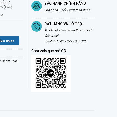
stproof
BẢO HÀNH CHÍNH HÃNG
reo (TWS)
Bảo hành 1 đổi 1 trên toàn quốc
6CM
ĐẶT HÀNG VÀ HỖ TRỢ
 60W số lượng
Tư vấn tận tình, trung thực qua số
điện thoại
ua ngay
0364 781 586 - 0972 345 125
Chat zalo qua mã QR
n phẩm khác