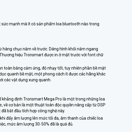
ột sức mạnh mà ít có sản phẩm loa bluetooth nào trong
 từ hàng chục năm về trước. Dáng hình khối nằm ngang
 Thương hiệu Tronsmart được in ở mặt trước với font chữ
àn toàn bằng cảm ứng, độ nhạy tốt, tuy nhiên phần bề mặt
y dọc quanh bề mặt, một phong cách ít được các hãng khác
 với các vật dụng xung quanh.
thể khẳng định Tronsmart Mega Pro là một trong những loa
e, về cơ bản là một thuật toán độc quyền nâng cấp từ DSP
 đã bắt đầu tích hợp công nghệ này.
 khi đẩy âm lượng lên mức tối đa, âm thanh của chiếc loa
m việc, mức âm lượng 30-50% đã là quá đủ.