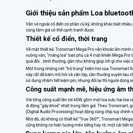
Giới thiệu sản phẩm Loa blueto
Vẫn vẻ ngoài cổ điển có phần cũ kỹ, không khác biệt nhiề
cùng tầm giá có thể cạnh tranh được.
Thiết kế cổ điển, thời trang
Về mặt thiết kế, Tronsmart Mega Pro vẫn khoác lên mình v
vuông vắn, “màng loa” bao phủ cả 4 mặt khiến Mega Pro t
quá đỗi… bình thường, gần như không giúp ích gì cho việc 
Một trong những nét “trẻ trung” hiếm hoi của Tronsmart M
này rất dễ bám mồ hôi và vân tay, cần thường xuyên lau 
sử dụng nhằm tiết kiệm pin, nhưng đổi lại thì người dùng s
Công suất mạnh mẽ, hiệu ứng âm t
Với tổng công suất lên tới 60W, gồm một loa sub, hai loa
di động “gáy khoẻ” nhất trong tầm giá. Theo Tronsmart, 
(Digital Audio Processing) hoạt động cùng chip tuỳ chỉnh
Nhờ đó, dù không có thiết kế “True 360°”, Tronsmart Mega 
cũng không có hiện tượng méo tiếng hay rè, một cải tiến lớ