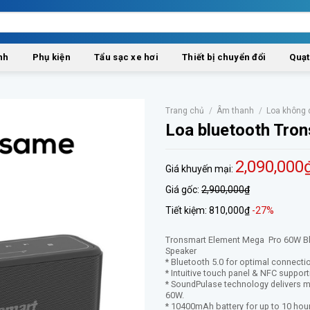
nh
Phụ kiện
Tẩu sạc xe hơi
Thiết bị chuyển đổi
Quạt
Trang chủ
/
Âm thanh
/
Loa không 
Loa bluetooth Tro
2,090,000
Giá khuyến mại:
Giá gốc:
2,900,000₫
Tiết kiệm:
810,000₫
-27%
Tronsmart Element Mega Pro 60W B
Speaker
* Bluetooth 5.0 for optimal connecti
* Intuitive touch panel & NFC support
* SoundPulase technology delivers 
60W.
* 10400mAh battery for up to 10 hour