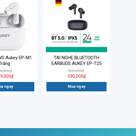
WS Aukey EP-M1
TAI NGHE BLUETOOTH
Trắng
EARBUDS AUKEY EP-T25
0,000
₫
890,000
₫
9,000
₫
590,000
₫
a ngay
Mua ngay