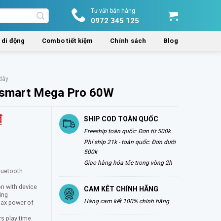
Tư vấn bán hàng
0972 345 125
 di động
Combo tiết kiệm
Chính sách
Blog
dây
nsmart Mega Pro 60W
₫
SHIP COD TOÀN QUỐC
Freeship toàn quốc: Đơn từ 500k
Phí ship 21k - toàn quốc: Đơn dưới
500k
Giao hàng hỏa tốc trong vòng 2h
luetooth
on with device
CAM KÊT CHÍNH HÃNG
ing
Hàng cam kết 100% chính hãng
max power of
s play time