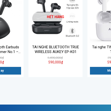
HẾT HÀNG
ooth Earbuds
TAI NGHE BLUETOOTH TRUE
Tai nghe T
mer No.1 –
WIRELESS AUKEY EP-K01
h Hãng
00
₫
1,490,000
₫
79
00
₫
590,000
₫
59
gay
Mu