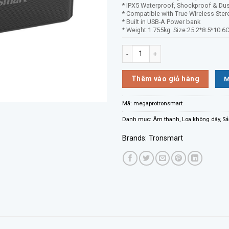
* IPX5 Waterproof, Shockproof & Du
* Compatible with True Wireless Ste
* Built in USB-A Power bank
* Weight:1.755kg Size:25.2*8.5*10.
Loa bluetooth Tronsmart Mega Pro
M
Thêm vào giỏ hàng
Mã:
megaprotronsmart
Danh mục:
Âm thanh
,
Loa không dây
,
Sả
Brands:
Tronsmart