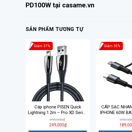
PD100W
tại
casame.vn
SẢN PHẨM TƯƠNG TỰ
Giảm 37%
Giảm 35%
NG 30W
Cáp iphone PISEN Quick
CÁP SẠC NHAN
 2M MFI
Lightning 1.2m – Pro XD Series
IPHONE 60W BA
CLB523
XD-AL01-1200
2IN1 CAT
395,000
₫
290,00
249,000
₫
189,0