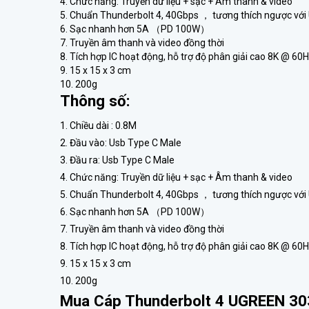
4. Chức năng: Truyền dữ liệu + sạc + Âm thanh & video
5. Chuẩn Thunderbolt 4, 40Gbps ， tương thích ngược với US
6. Sạc nhanh hơn 5A （PD 100W）
7. Truyền âm thanh và video đồng thời
8. Tích hợp IC hoạt động, hỗ trợ độ phân giải cao 8K @ 
9. 15 x 15 x 3 cm
10. 200g
Thông số:
1. Chiều dài : 0.8M
2. Đầu vào: Usb Type C Male
3. Đầu ra: Usb Type C Male
4. Chức năng: Truyền dữ liệu + sạc + Âm thanh & video
5. Chuẩn Thunderbolt 4, 40Gbps ， tương thích ngược với U
6. Sạc nhanh hơn 5A （PD 100W）
7. Truyền âm thanh và video đồng thời
8. Tích hợp IC hoạt động, hỗ trợ độ phân giải cao 8K @ 
9. 15 x 15 x 3 cm
10. 200g
Mua Cáp Thunderbolt 4 UGREEN 303