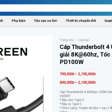
nh
Phụ kiện
Tẩu sạc xe hơi
Thiết bị chuyển đổi
Quạt
Trang chủ
/
Cáp Sạc
Cáp Thunderbolt 4
giải 8K@60hz, Tốc
PD100W
790,000
–
2,190,000
₫
₫
890,000
–
2,190,000
₫
₫
Cáp Thunderbolt 4 40Gbps 100W Dat
USS501
* Đầu vào: Type C
* Đầu ra: Type C
* Chức năng: Truyền dữ liệu + sạc +
video