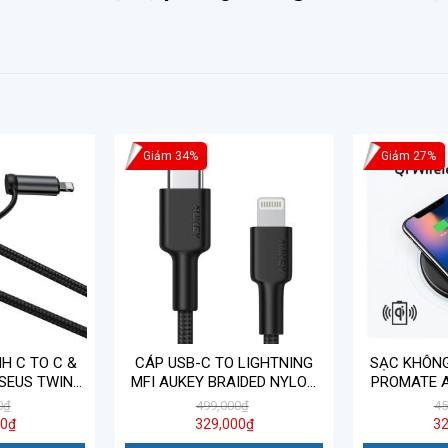
Giảm 34%
Giảm 27%
H C TO C &
CÁP USB-C TO LIGHTNING
SẠC KHÔNG
SEUS TWINS
MFI AUKEY BRAIDED NYLON
PROMATE 
LYW-01
CB-CL1 1.2M
0
₫
499,000
₫
45
00
₫
329,000
₫
32