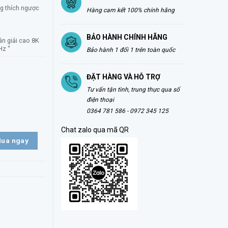
g thích ngược
Hàng cam kết 100% chính hãng
BẢO HÀNH CHÍNH HÃNG
ân giải cao 8K
Hz “
Bảo hành 1 đổi 1 trên toàn quốc
ĐẶT HÀNG VÀ HỖ TRỢ
Tư vấn tận tình, trung thực qua số
điện thoại
 Hỗ trợ độ phân giải 8K@60hz, Tốc độ truyền 40Gbps – Sạc nhanh PD100W 
0364 781 586 - 0972 345 125
Chat zalo qua mã QR
ua ngay