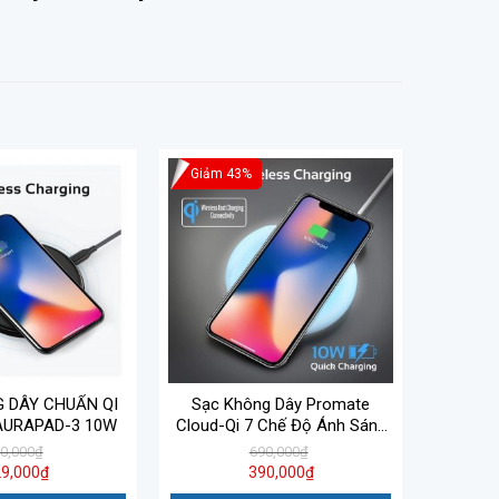
Giảm 43%
 DÂY CHUẨN QI
Sạc Không Dây Promate
AURAPAD-3 10W
Cloud-Qi 7 Chế Độ Ánh Sáng
LED
0,000
₫
690,000
₫
9,000
₫
390,000
₫