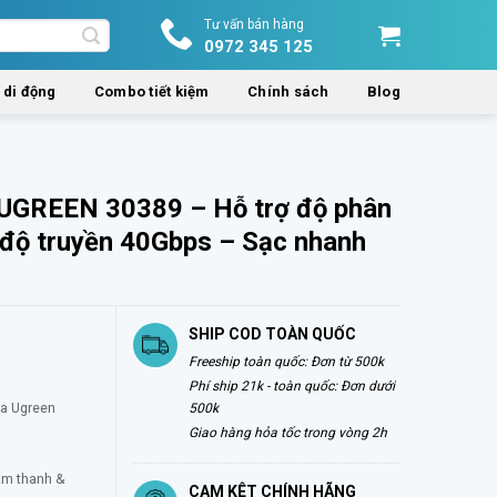
Tư vấn bán hàng
0972 345 125
 di động
Combo tiết kiệm
Chính sách
Blog
 UGREEN 30389 – Hỗ trợ độ phân
 độ truyền 40Gbps – Sạc nhanh
SHIP COD TOÀN QUỐC
Freeship toàn quốc: Đơn từ 500k
Phí ship 21k - toàn quốc: Đơn dưới
a Ugreen
500k
Giao hàng hỏa tốc trong vòng 2h
 Âm thanh &
CAM KÊT CHÍNH HÃNG