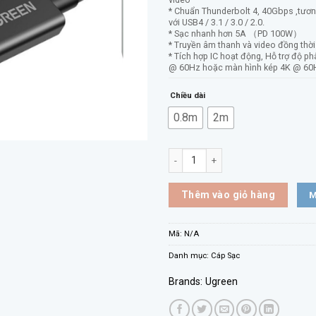
* Chuẩn Thunderbolt 4, 40Gbps ,tươn
với USB4 / 3.1 / 3.0 / 2.0.
* Sạc nhanh hơn 5A （PD 100W）
* Truyền âm thanh và video đồng thời
* Tích hợp IC hoạt động, Hỗ trợ độ ph
@ 60Hz hoặc màn hình kép 4K @ 60
Chiều dài
0.8m
2m
Cáp Thunderbolt 4 UGREEN 30389 –
M
Thêm vào giỏ hàng
Mã:
N/A
Danh mục:
Cáp Sạc
Brands:
Ugreen